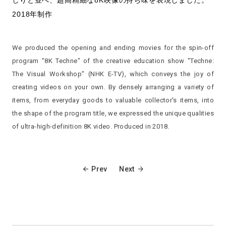
しりと並べ、超高精細な8K映像の持ち味を表現しました。
2018年制作
We produced the opening and ending movies for the spin-off
program "8K Techne" of the creative education show "Techne:
The Visual Workshop" (NHK E-TV), which conveys the joy of
creating videos on your own. By densely arranging a variety of
items, from everyday goods to valuable collector's items, into
the shape of the program title, we expressed the unique qualities
of ultra-high-definition 8K video. Produced in 2018.
Prev
Next