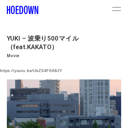
YUKI – 波乗り500マイル
（feat.KAKATO）
Movie
https://youtu.be/UkZ54F0A8JY