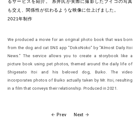
るサービスを紹介。 糸井氏が実際に撮影したブイコの写真
も交え、関係性が伝わるような映像に仕上げました。
2021年制作
We produced a movie for an original photo book that was born
from the dog and cat SNS app "DokoNoko" by "Almost Daily Itoi
News." The service allows you to create a storybook like a
picture book using pet photos, themed around the daily life of
Shigesato Itoi and his beloved dog, Buiko. The video
incorporates photos of Buiko actually taken by Mr. Itoi, resulting
in a film that conveys their relationship. Produced in 2021.
Prev
Next