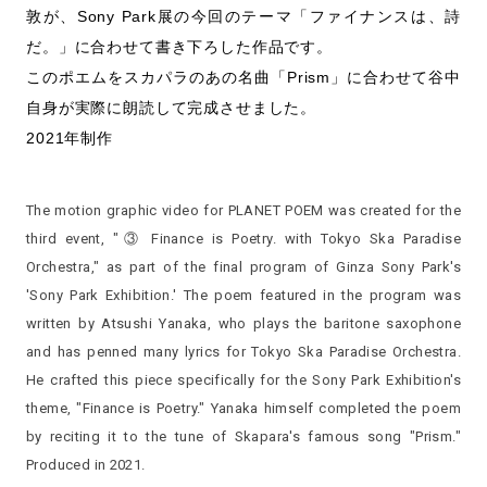
敦が、Sony Park展の今回のテーマ「ファイナンスは、詩
だ。」に合わせて書き下ろした作品です。
このポエムをスカパラのあの名曲「Prism」に合わせて谷中
自身が実際に朗読して完成させました。
2021年制作
The motion graphic video for PLANET POEM was created for the
third event, "③ Finance is Poetry. with Tokyo Ska Paradise
Orchestra," as part of the final program of Ginza Sony Park's
'Sony Park Exhibition.' The poem featured in the program was
written by Atsushi Yanaka, who plays the baritone saxophone
and has penned many lyrics for Tokyo Ska Paradise Orchestra.
He crafted this piece specifically for the Sony Park Exhibition's
theme, "Finance is Poetry." Yanaka himself completed the poem
by reciting it to the tune of Skapara's famous song "Prism."
Produced in 2021.