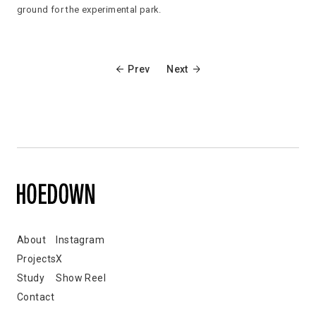
ground for the experimental park.
Prev
Next
About
Instagram
Projects
X
Study
Show Reel
Contact