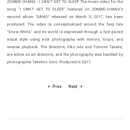
ZOMBIE-CHANG - I CAN’T GET TO SLEEP The music video for the
song "I CAN’T GET TO SLEEP," featured on ZOMBIE-CHANG's
second album 'GANG!' released on March 3, 2017, has been
produced. The video is conceptualized around the fairy tale
"Snow White," and its world is expressed through a fast-paced
visual style using trick photography with mirrors, loops, and
reverse playback. The directors, Eiko Ista and Tomomi Tanaka,
are active as art directors, and the photography was handled by
photographer Takehiro Goto. Produced in 2017.
Prev
Next