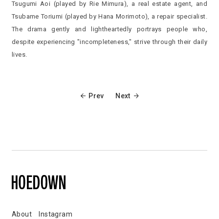
Tsugumi Aoi (played by Rie Mimura), a real estate agent, and
Tsubame Toriumi (played by Hana Morimoto), a repair specialist.
The drama gently and lightheartedly portrays people who,
despite experiencing "incompleteness," strive through their daily
lives.
Prev
Next
About
Instagram