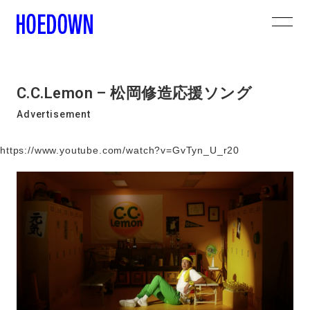
C.C.Lemon – 松岡修造応援ソング
Advertisement
https://www.youtube.com/watch?v=GvTyn_U_r20