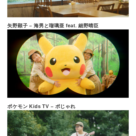
矢野顕子 – 海男と瑠璃亜 feat. 細野晴臣
ポケモン Kids TV – ポじゃれ