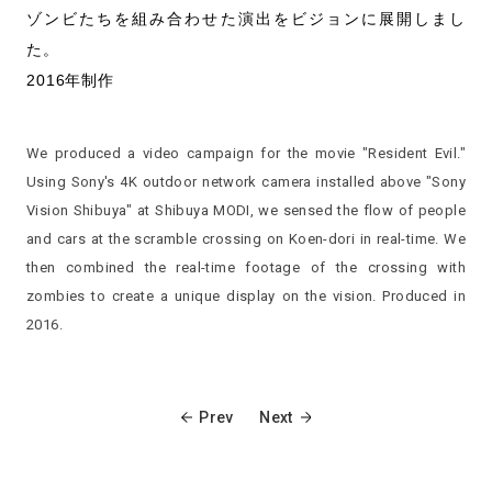
ゾンビたちを組み合わせた演出をビジョンに展開しまし
た。
2016年制作
We produced a video campaign for the movie "Resident Evil."
Using Sony's 4K outdoor network camera installed above "Sony
Vision Shibuya" at Shibuya MODI, we sensed the flow of people
and cars at the scramble crossing on Koen-dori in real-time. We
then combined the real-time footage of the crossing with
zombies to create a unique display on the vision. Produced in
2016.
Prev
Next