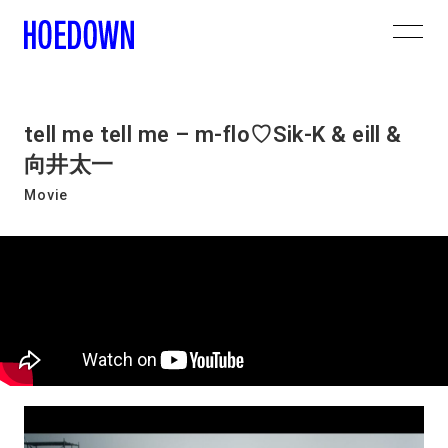
tell me tell me – m-flo♡Sik-K & eill &
向井太一
Movie