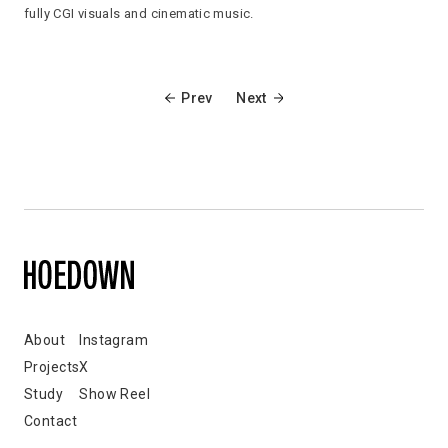
fully CGI visuals and cinematic music.
Prev
Next
About
Instagram
Projects
X
Study
Show Reel
Contact