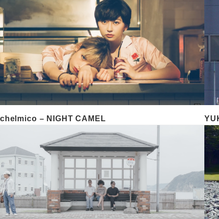
chelmico – NIGHT CAMEL
YU