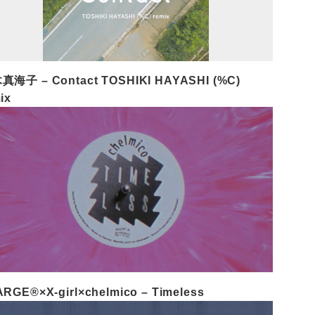
真海子 – Contact TOSHIKI HAYASHI (%C)
ix
RGE®×X-girl×chelmico – Timeless