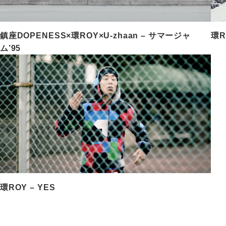
鎮座DOPENESS×環ROY×U-zhaan – サマージャ
環R
ム’95
環ROY – YES