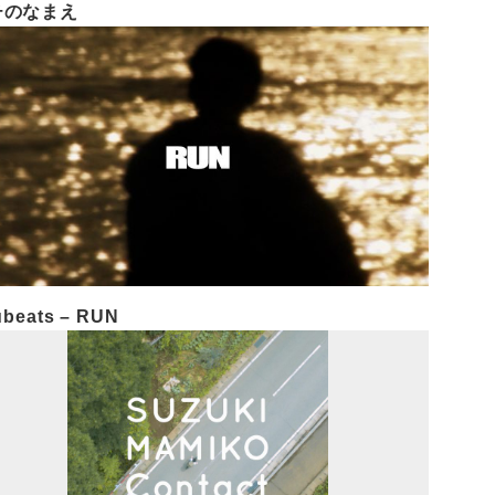
チのなまえ
ubeats – RUN