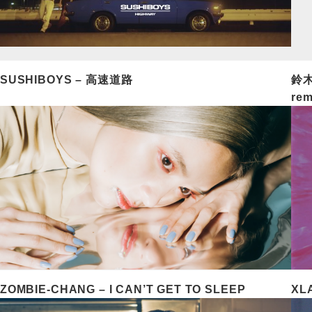
SUSHIBOYS – 高速道路
鈴木
rem
ZOMBIE-CHANG – I CAN’T GET TO SLEEP
XLA